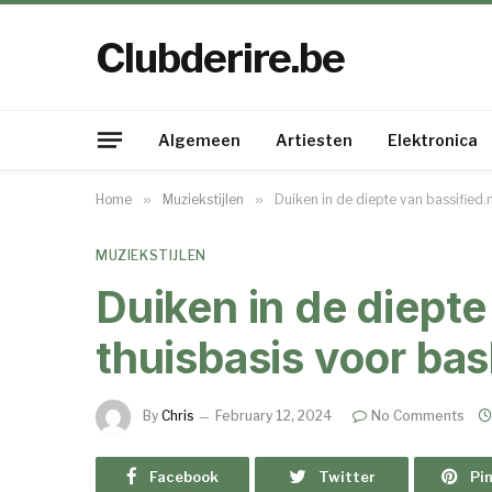
Clubderire.be
Algemeen
Artiesten
Elektronica
Home
»
Muziekstijlen
»
Duiken in de diepte van bassified.
MUZIEKSTIJLEN
Duiken in de diepte
thuisbasis voor bas
By
Chris
February 12, 2024
No Comments
Facebook
Twitter
Pi