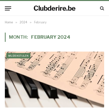
Clubderire.be
Home
»
2024
»
February
MONTH:
FEBRUARY 2024
MUZIEKSTIJLEN